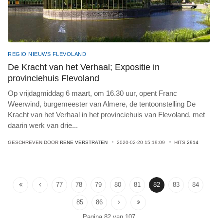
REGIO NIEUWS FLEVOLAND
De Kracht van het Verhaal; Expositie in
provinciehuis Flevoland
Op vrijdagmiddag 6 maart, om 16.30 uur, opent Franc
Weerwind, burgemeester van Almere, de tentoonstelling De
Kracht van het Verhaal in het provinciehuis van Flevoland, met
daarin werk van drie
...
GESCHREVEN DOOR
RENE VERSTRATEN
2020-02-20 15:19:09
HITS
2914
77
78
79
80
81
82
83
84
85
86
Pagina 82 van 107