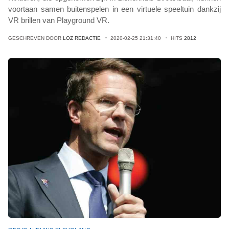
voortaan samen buitenspelen in een virtuele speeltuin dankzij
VR brillen van Playground VR.
GESCHREVEN DOOR
LOZ REDACTIE
2020-02-25 21:31:40
HITS
2812