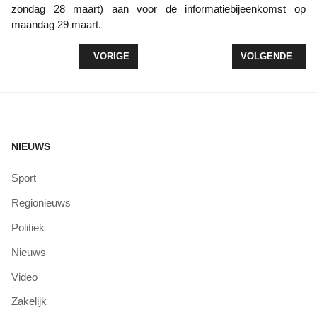
zondag 28 maart) aan voor de informatiebijeenkomst op
maandag 29 maart.
VORIG ARTIKEL: ANTWOORDEN OP WATERGEBRU
VOLGENDE ARTI
VORIGE
VOLGENDE
NIEUWS
Sport
Regionieuws
Politiek
Nieuws
Video
Zakelijk