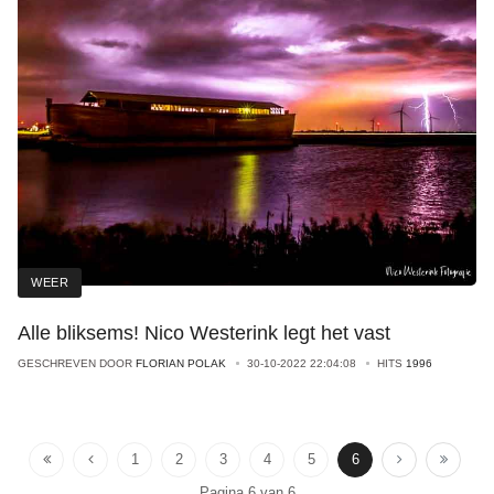
WEER
Alle bliksems! Nico Westerink legt het vast
GESCHREVEN DOOR
FLORIAN POLAK
30-10-2022 22:04:08
HITS
1996
1
2
3
4
5
6
Pagina 6 van 6