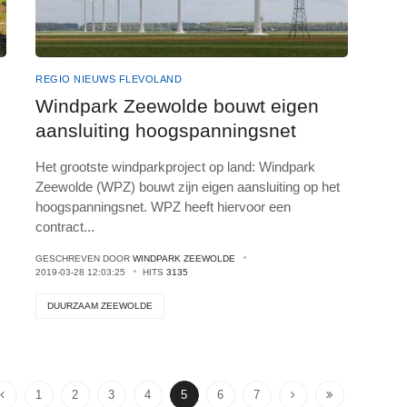
REGIO NIEUWS FLEVOLAND
Windpark Zeewolde bouwt eigen
aansluiting hoogspanningsnet
Het grootste windparkproject op land: Windpark
Zeewolde (WPZ) bouwt zijn eigen aansluiting op het
hoogspanningsnet. WPZ heeft hiervoor een
contract
...
GESCHREVEN DOOR
WINDPARK ZEEWOLDE
2019-03-28 12:03:25
HITS
3135
DUURZAAM ZEEWOLDE
1
2
3
4
5
6
7