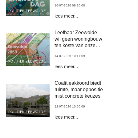
stopcontact en
16-07-2026 09:26:08
thermostaat
POLITIEK ZEEWOLDE
lees meer...
Leefbaar Zeewolde
wil geen woningbouw
ten koste van onze
bossen
14-07-2026 10:17:09
POLITIEK ZEEWOLDE
lees meer...
Coalitieakkoord biedt
ruimte, maar oppositie
mist concrete keuzes
12-07-2026 10:00:09
POLITIEK ZEEWOLDE
lees meer...