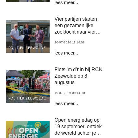
lees meer...
Vier partijen starten
een gezamenlijke
zoektocht naar vierde
wethouder
20-07-2026 11:14:08
POLITIEK ZEEWOLDE
lees meer...
Fiets ’m d’r in bij RCN
Zeewolde op 8
augustus
19-07-2026 09:14:10
POLITIEK ZEEWOLDE
lees meer...
Open energiedag op
19 september: ontdek
de wereld achter je