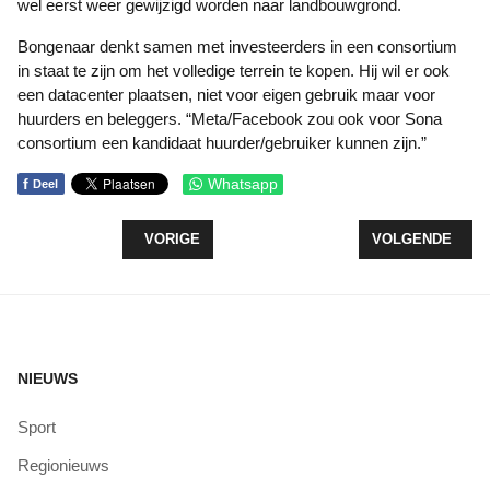
wel eerst weer gewijzigd worden naar landbouwgrond.
Bongenaar denkt samen met investeerders in een consortium
in staat te zijn om het volledige terrein te kopen. Hij wil er ook
een datacenter plaatsen, niet voor eigen gebruik maar voor
huurders en beleggers. “Meta/Facebook zou ook voor Sona
consortium een kandidaat huurder/gebruiker kunnen zijn.”
f
Whatsapp
Deel
VORIG ARTIKEL: BELEEF PUUR ZEEWOLDE AFGEL
VOLGENDE ARTI
VORIGE
VOLGENDE
NIEUWS
Sport
Regionieuws