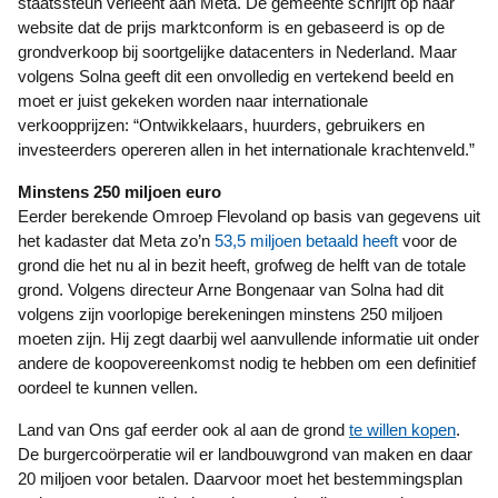
staatssteun verleent aan Meta. De gemeente schrijft op haar
website dat de prijs marktconform is en gebaseerd is op de
grondverkoop bij soortgelijke datacenters in Nederland. Maar
volgens Solna geeft dit een onvolledig en vertekend beeld en
moet er juist gekeken worden naar internationale
verkoopprijzen: “Ontwikkelaars, huurders, gebruikers en
investeerders opereren allen in het internationale krachtenveld.”
Minstens 250 miljoen euro
Eerder berekende Omroep Flevoland op basis van gegevens uit
het kadaster dat Meta zo’n
53,5 miljoen betaald heeft
voor de
grond die het nu al in bezit heeft, grofweg de helft van de totale
grond. Volgens directeur Arne Bongenaar van Solna had dit
volgens zijn voorlopige berekeningen minstens 250 miljoen
moeten zijn. Hij zegt daarbij wel aanvullende informatie uit onder
andere de koopovereenkomst nodig te hebben om een definitief
oordeel te kunnen vellen.
Land van Ons gaf eerder ook al aan de grond
te willen kopen
.
De burgercoörperatie wil er landbouwgrond van maken en daar
20 miljoen voor betalen. Daarvoor moet het bestemmingsplan