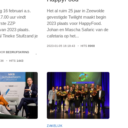
 16 februari a.s.
Het al ruim 25 jaar in Zeewolde
7.00 uur vindt
gevestigde Twilight maakt begin
rste ZZP
2023 plaats voor HappyFood.
van 2023 plaats.
Johan en Mascha Safaric van de
l Tineke Stuifzand je
cafetaria op het
...
.
2023-01-05 16:18:43
HITS
8968
OOR
BEDRIJFSKRING
:36
HITS
1443
ZAKELIJK