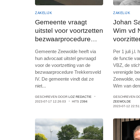
ZAKELIJK
ZAKELIJK
Gemeente vraagt
Johan Sa
uitstel voor voortzetten
Wim vd N
bezwaarprocedure
voorzitt
Trekkersveld IV
Gemeente Zeewolde heeft via
Per 1 juli j.l
hun advocaat uitstel gevraagd
de functie va
voor de voortzetting van de
VBZ, de stich
bezwaarprocedure Trekkersveld
verenigde bed
IV. De gemeente vindt dat ze
Zeewolde, o
niet
...
Wim van de
GESCHREVEN DOOR
LOZ REDACTIE
GESCHREVEN D
2023-07-17 12:26:03
HITS
2394
ZEEWOLDE
2023-07-12 22:51