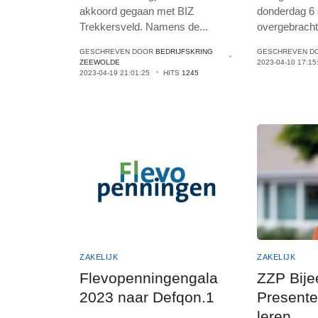
akkoord gegaan met BIZ
donderdag 6 ap
Trekkersveld. Namens de
...
overgebracht
GESCHREVEN DOOR
BEDRIJFSKRING
GESCHREVEN D
ZEEWOLDE
2023-04-10 17:15
2023-04-19 21:01:25
HITS
1245
ZAKELIJK
ZAKELIJK
Flevopenningengala
ZZP Bije
2023 naar Defqon.1
Presente
leren