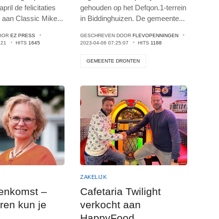
ril de felicitaties
gehouden op het Defqon.1-terrein
 aan Classic Mike
...
in Biddinghuizen. De gemeente
...
OOR
EZ PRESS
GESCHREVEN DOOR
FLEVOPENNINGEN
:21
HITS
1645
2023-04-06 07:25:07
HITS
1188
GEMEENTE DRONTEN
ZAKELIJK
enkomst –
Cafetaria Twilight
ren kun je
verkocht aan
HappyFood