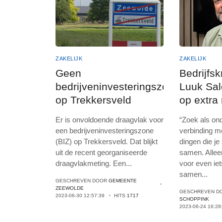
ZAKELIJK
ZAKELIJK
Geen
Bedrijfsk
bedrijveninvesteringszone
Luuk Sa
op Trekkersveld
op extra
Er is onvoldoende draagvlak voor
“Zoek als o
een bedrijveninvesteringszone
verbinding m
(BIZ) op Trekkersveld. Dat blijkt
dingen die j
uit de recent georganiseerde
samen. Allee
draagvlakmeting. Een
...
voor even iet
samen
...
GESCHREVEN DOOR
GEMEENTE
ZEEWOLDE
GESCHREVEN D
2023-06-30 12:57:39
HITS
1717
SCHOPPINK
2023-06-24 16:28