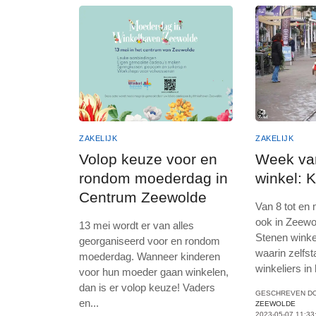
ZAKELIJK
ZAKELIJK
Volop keuze voor en
Week va
rondom moederdag in
winkel: 
Centrum Zeewolde
Van 8 tot en
ook in Zeew
13 mei wordt er van alles
Stenen winke
georganiseerd voor en rondom
waarin zelfst
moederdag. Wanneer kinderen
winkeliers in
voor hun moeder gaan winkelen,
dan is er volop keuze! Vaders
GESCHREVEN D
en
...
ZEEWOLDE
2023-05-07 11:33