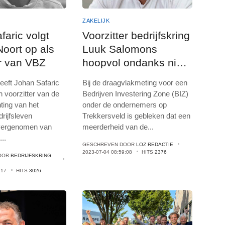
ZAKELIJK
faric volgt
Voorzitter bedrijfskring
oort op als
Luuk Salomons
er van VBZ
hoopvol ondanks niet
doorgaan BIZ
. heeft Johan Safaric
Bij de draagvlakmeting voor een
Trekkersveld
n voorzitter van de
Bedrijven Investering Zone (BIZ)
ting van het
onder de ondernemers op
rijfsleven
Trekkersveld is gebleken dat een
vergenomen van
meerderheid van de
...
n
...
GESCHREVEN DOOR
LOZ REDACTIE
2023-07-04 08:59:08
HITS
2376
OOR
BEDRIJFSKRING
:17
HITS
3026