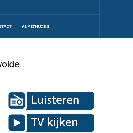
NTACT
ALP D'HUZES
wolde