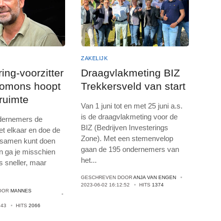
ZAKELIJK
ring-voorzitter
Draagvlakmeting BIZ
lomons hoopt
Trekkersveld van start
 ruimte
Van 1 juni tot en met 25 juni a.s.
is de draagvlakmeting voor de
ndernemers de
BIZ (Bedrijven Investerings
et elkaar en doe de
Zone). Met een stemenvelop
e samen kunt doen
gaan de 195 ondernemers van
n ga je misschien
het
...
s sneller, maar
GESCHREVEN DOOR
ANJA VAN ENGEN
2023-06-02 16:12:52
HITS
1374
OOR
MANNES
:43
HITS
2066