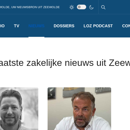
WOLDE, UW NIEUWSBRON UIT ZEEWOLDE
IO
TV
NIEUWS
DOSSIERS
LOZ PODCAST
CO
laatste zakelijke nieuws uit Zee