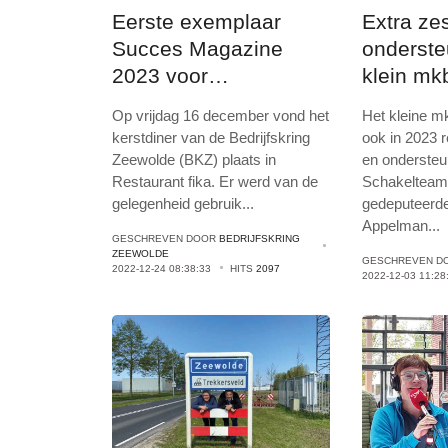
Eerste exemplaar
Extra z
Succes Magazine
onderste
2023 voor
klein mk
burgemeester
Op vrijdag 16 december vond het
Het kleine m
kerstdiner van de Bedrijfskring
ook in 2023 
Zeewolde (BKZ) plaats in
en onderste
Restaurant fika. Er werd van de
Schakelteam
gelegenheid gebruik
...
gedeputeerd
Appelman
...
GESCHREVEN DOOR
BEDRIJFSKRING
ZEEWOLDE
GESCHREVEN D
2022-12-24 08:38:33
HITS
2097
2022-12-03 11:28