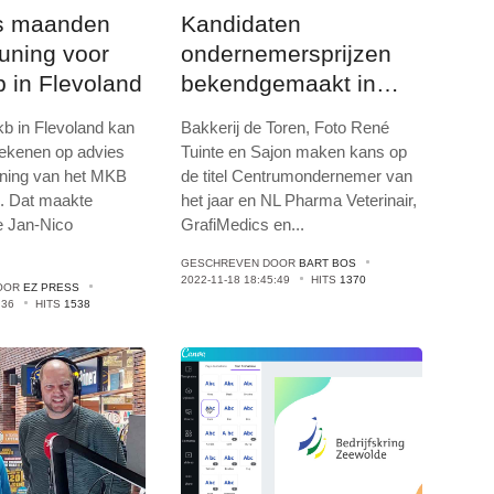
es maanden
Kandidaten
uning voor
ondernemersprijzen
b in Flevoland
bekendgemaakt in
The LUX Zeewolde
kb in Flevoland kan
Bakkerij de Toren, Foto René
rekenen op advies
Tuinte en Sajon maken kans op
uning van het MKB
de titel Centrumondernemer van
. Dat maakte
het jaar en NL Pharma Veterinair,
e Jan-Nico
GrafiMedics en
...
GESCHREVEN DOOR
BART BOS
2022-11-18 18:45:49
HITS
1370
OOR
EZ PRESS
:36
HITS
1538