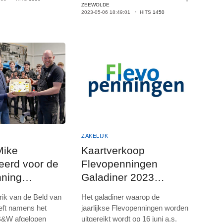
ZEEWOLDE
2023-05-06 18:49:01
HITS
1450
ZAKELIJK
Mike
Kaartverkoop
eerd voor de
Flevopenningen
nning
Galadiner 2023
tie 2023
gestart
ik van de Beld van
Het galadiner waarop de
eft namens het
jaarlijkse Flevopenningen worden
 B&W afgelopen
uitgereikt wordt op 16 juni a.s.