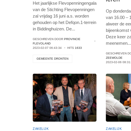
Het jaarlijkse Flevopenningengala
van de Stichting Flevopenningen
Op donderdag
zal vrijdag 16 juni a.s. worden
van 16.00 – 1
gehouden op het Defqon.1-terrein
alweer de ee
in Biddinghuizen. De
...
bijeenkomst 
Deze keer za
GESCHREVEN DOOR
PROVINCIE
meenemen
..
FLEVOLAND
2023-02-07 06:43:34
HITS
1633
GESCHREVEN D
ZEEWOLDE
GEMEENTE DRONTEN
2023-02-06 08:31
ZAKELIJK
ZAKELIJK