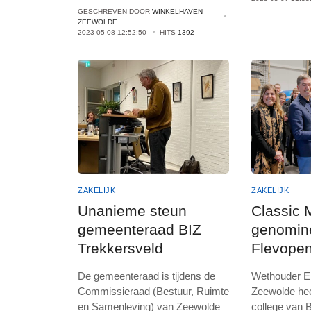
GESCHREVEN DOOR
WINKELHAVEN
ZEEWOLDE
2023-05-08 12:52:50
HITS
1392
ZAKELIJK
ZAKELIJK
Unanieme steun
Classic 
gemeenteraad BIZ
genomin
Trekkersveld
Flevope
Participa
De gemeenteraad is tijdens de
Wethouder Er
Commissieraad (Bestuur, Ruimte
Zeewolde he
en Samenleving) van Zeewolde
college van