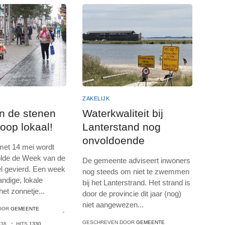
ZAKELIJK
n de stenen
Waterkwaliteit bij
Koop lokaal!
Lanterstand nog
onvoldoende
 met 14 mei wordt
olde de Week van de
De gemeente adviseert inwoners
l gevierd. Een week
nog steeds om niet te zwemmen
andige, lokale
bij het Lanterstrand. Het strand is
 het zonnetje
...
door de provincie dit jaar (nog)
niet aangewezen
...
OOR
GEMEENTE
GESCHREVEN DOOR
GEMEENTE
:38
HITS
1330