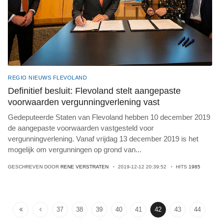
REGIO NIEUWS FLEVOLAND
Definitief besluit: Flevoland stelt aangepaste
voorwaarden vergunningverlening vast
Gedeputeerde Staten van Flevoland hebben 10 december 2019
de aangepaste voorwaarden vastgesteld voor
vergunningverlening. Vanaf vrijdag 13 december 2019 is het
mogelijk om vergunningen op grond van
...
GESCHREVEN DOOR
RENE VERSTRATEN
2019-12-12 20:39:52
HITS
1985
37
38
39
40
41
42
43
44