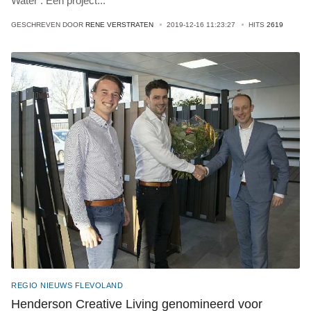
Water’. Een project
...
GESCHREVEN DOOR
RENE VERSTRATEN
2019-12-16 11:23:27
HITS
2619
REGIO NIEUWS FLEVOLAND
Henderson Creative Living genomineerd voor