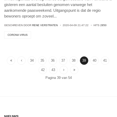
gisteren een aantal besluiten genomen vanwege het
aankomende paasweekend. Uitgangspunt is dat de regio
bewoners oproept om zoveel
...
GESCHREVEN DOOR
RENE VERSTRATEN
2020-04-09 21:47:22
HITS
2850
CORONA VIRUS
34
35
36
37
38
39
40
41
42
43
Pagina 39 van 54
NIEUWS