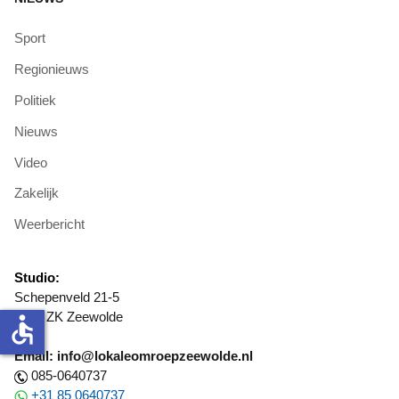
Sport
Regionieuws
Politiek
Nieuws
Video
Zakelijk
Weerbericht
Studio:
Schepenveld 21-5
3891 ZK Zeewolde
accessible
Email: info@lokaleomroepzeewolde.nl
085-0640737
+31 85 0640737